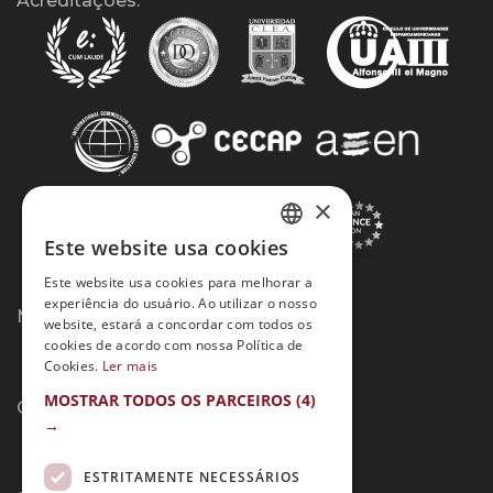
Acreditações:
×
Este website usa cookies
SPANISH
Este website usa cookies para melhorar a
PORTUGUESE
experiência do usuário. Ao utilizar o nosso
Métodos de Pagamento:
website, estará a concordar com todos os
cookies de acordo com nossa Política de
Cookies.
Ler mais
MOSTRAR TODOS OS PARCEIROS
(4)
Contato:
→
ESTRITAMENTE NECESSÁRIOS