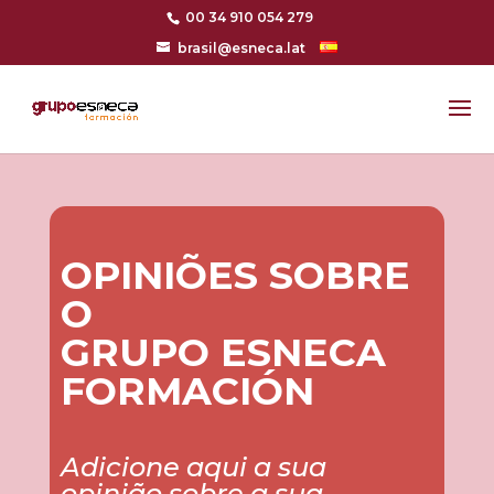
00 34 910 054 279
brasil@esneca.lat
OPINIÕES SOBRE
O
GRUPO ESNECA
FORMACIÓN
Adicione aqui a sua
opinião sobre a sua