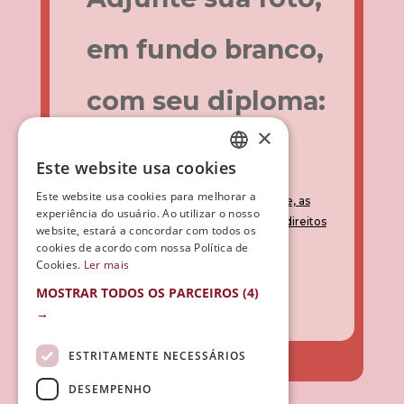
em fundo branco,
com seu diploma:
×
Este website usa cookies
SPANISH
Este website usa cookies para melhorar a
Li e aceito a
política de privacidade, as
PORTUGUESE
experiência do usuário. Ao utilizar o nosso
condições de uso e aceito a cessão de direitos
website, estará a concordar com todos os
de imagem.
cookies de acordo com nossa Política de
Cookies.
Ler mais
MOSTRAR TODOS OS PARCEIROS
(4)
→
Alternative:
ESTRITAMENTE NECESSÁRIOS
DESEMPENHO