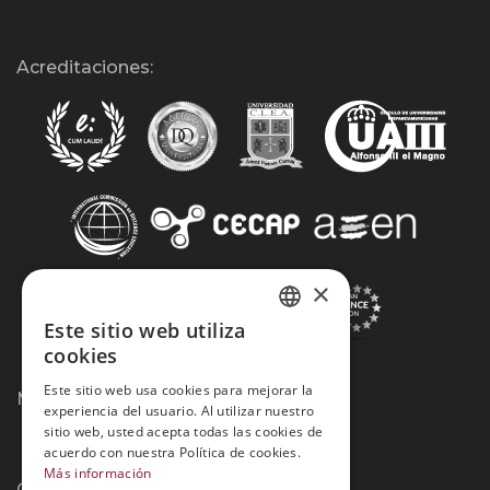
Acreditaciones:
×
Este sitio web utiliza
SPANISH
cookies
PORTUGUESE
Este sitio web usa cookies para mejorar la
Métodos de Pago:
experiencia del usuario. Al utilizar nuestro
sitio web, usted acepta todas las cookies de
acuerdo con nuestra Política de cookies.
Más información
Contacto: