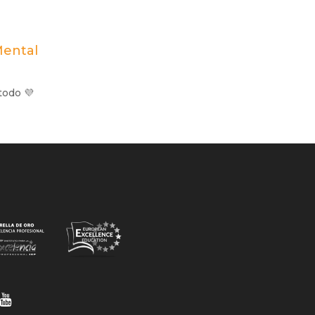
Mental
todo 💜