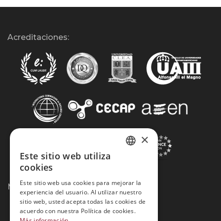
Acreditaciones:
×
Este sitio web utiliza
SPANISH
cookies
PORTUGUESE
Este sitio web usa cookies para mejorar la
Métodos de Pago:
experiencia del usuario. Al utilizar nuestro
sitio web, usted acepta todas las cookies de
acuerdo con nuestra Política de cookies.
Más información