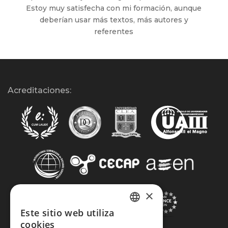
Estoy muy satisfecha con mi formación, aunque
deberían usar más textos, más autores y
referentes
Acreditaciones:
×
Este sitio web utiliza
SPANISH
cookies