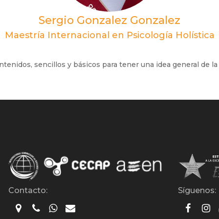
Sergio Gonzalez Gonzalez
Maestría Internacional en Psicología Holística
enidos, sencillos y básicos para tener una idea general de la 
Contacto:
Síguenos: