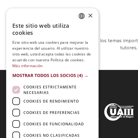
×
Este sitio web utiliza
SPANISH
cookies
PORTUGUESE
Un curso bien enfocado en los temas important
Este sitio web usa cookies para mejorar la
tutores
experiencia del usuario. Al utilizar nuestro
sitio web, usted acepta todas las cookies de
acuerdo con nuestra Política de cookies.
Más información
MOSTRAR TODOS LOS SOCIOS
(4) →
COOKIES ESTRICTAMENTE
NECESARIAS
Acreditaciones:
COOKIES DE RENDIMIENTO
COOKIES DE PREFERENCIAS
COOKIES DE FUNCIONALIDAD
Métodos de Pago:
COOKIES NO CLASIFICADAS