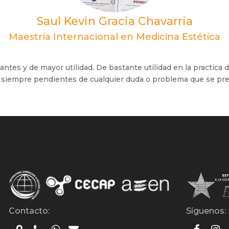
Saul Kevin Gracia Chavarria
Maestría Internacional en Medicina Estética
es y de mayor utilidad. De bastante utilidad en la practica di
, siempre pendientes de cualquier duda o problema que se pre
Contacto:
Síguenos: