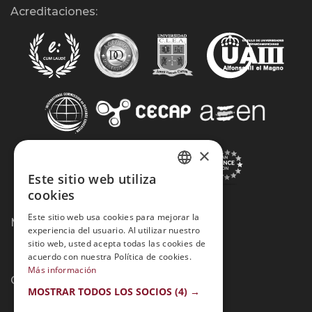
Acreditaciones:
×
Este sitio web utiliza
SPANISH
cookies
PORTUGUESE
Este sitio web usa cookies para mejorar la
Métodos de Pago:
experiencia del usuario. Al utilizar nuestro
sitio web, usted acepta todas las cookies de
acuerdo con nuestra Política de cookies.
Más información
Contacto:
MOSTRAR TODOS LOS SOCIOS
(4) →