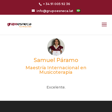
+ 34 91 005 92 36
info@grupoesneca.lat
Samuel Páramo
Maestría Internacional en
Musicoterapia
Excelente.