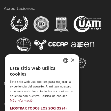
Acreditaciones:
×
Este sitio web utiliza
SPANISH
cookies
PORTUGUESE
Este sitio web usa cookies para mejorar la
Métodos de Pago:
experiencia del usuario. Al utilizar nuestro
sitio web, usted acepta todas las cookies de
acuerdo con nuestra Política de cookies.
Más información
Contacto:
MOSTRAR TODOS LOS SOCIOS
(4) →