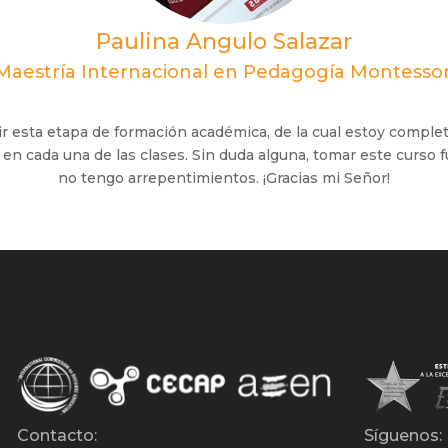
Paulina Angulo Salazar
Maestría Internacional en Pedagogía Montessor
ir esta etapa de formación académica, de la cual estoy compl
en cada una de las clases. Sin duda alguna, tomar este curso fu
no tengo arrepentimientos. ¡Gracias mi Señor!
Contacto:
Síguenos: