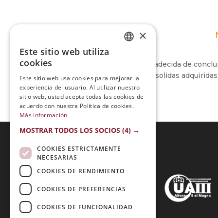
×
Este sitio web utiliza
SPANISH
cookies
Me siento muy feliz y agradecida de conclu
PORTUGUESE
vocación con herramientas solidas adquiridas 
Este sitio web usa cookies para mejorar la
experiencia del usuario. Al utilizar nuestro
sitio web, usted acepta todas las cookies de
acuerdo con nuestra Política de cookies.
Más información
MOSTRAR TODOS LOS SOCIOS
(4) →
COOKIES ESTRICTAMENTE
NECESARIAS
Acreditaciones:
COOKIES DE RENDIMIENTO
COOKIES DE PREFERENCIAS
COOKIES DE FUNCIONALIDAD
Métodos de Pago: