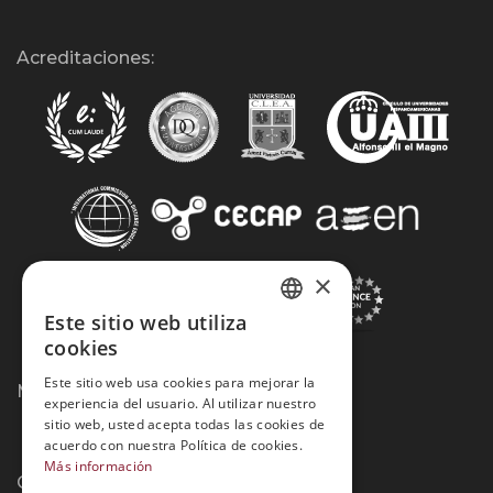
Acreditaciones:
×
Este sitio web utiliza
SPANISH
cookies
PORTUGUESE
Este sitio web usa cookies para mejorar la
Métodos de Pago:
experiencia del usuario. Al utilizar nuestro
sitio web, usted acepta todas las cookies de
acuerdo con nuestra Política de cookies.
Más información
Contacto: