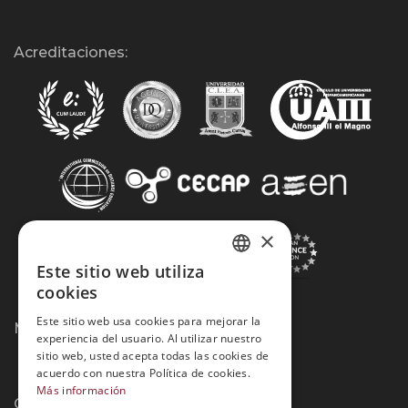
Acreditaciones:
×
Este sitio web utiliza
SPANISH
cookies
PORTUGUESE
Este sitio web usa cookies para mejorar la
Métodos de Pago:
experiencia del usuario. Al utilizar nuestro
sitio web, usted acepta todas las cookies de
acuerdo con nuestra Política de cookies.
Más información
Contacto: