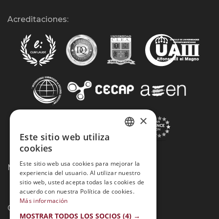
Acreditaciones:
×
Este sitio web utiliza
SPANISH
cookies
PORTUGUESE
Este sitio web usa cookies para mejorar la
Métodos de Pago:
experiencia del usuario. Al utilizar nuestro
sitio web, usted acepta todas las cookies de
acuerdo con nuestra Política de cookies.
Más información
Contacto:
MOSTRAR TODOS LOS SOCIOS
(4) →