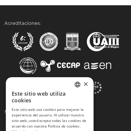
Acreditaciones:
×
Este sitio web utiliza
SPANISH
cookies
PORTUGUESE
Este sitio web usa cookies para mejorar la
Métodos de Pago:
experiencia del usuario. Al utilizar nuestro
sitio web, usted acepta todas las cookies de
acuerdo con nuestra Política de cookies.