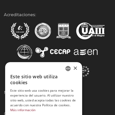
Acreditaciones:
×
Este sitio web utiliza
SPANISH
cookies
PORTUGUESE
Este sitio web usa cookies para mejorar la
Métodos de Pago:
experiencia del usuario. Al utilizar nuestro
sitio web, usted acepta todas las cookies de
acuerdo con nuestra Política de cookies.
Más información
Contacto: