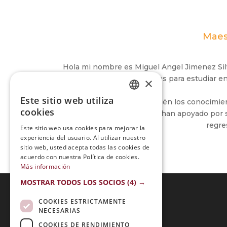
Maest
Hola mi nombre es Miguel Angel Jimenez Si
brindarme las facilidades para estudiar e
×
Este sitio web utiliza
Así también los conocimient
SPANISH
cookies
Agradezco a quienes me han apoyado por su
PORTUGUESE
regre
Este sitio web usa cookies para mejorar la
experiencia del usuario. Al utilizar nuestro
sitio web, usted acepta todas las cookies de
acuerdo con nuestra Política de cookies.
Más información
MOSTRAR TODOS LOS SOCIOS
(4) →
COOKIES ESTRICTAMENTE
NECESARIAS
Acreditaciones:
COOKIES DE RENDIMIENTO