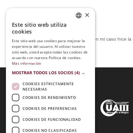
×
Este sitio web utiliza
SPANISH
cookies
PORTUGUESE
El curso me gustó mucho, en mí caso hice la 
Este sitio web usa cookies para mejorar la
experiencia del usuario. Al utilizar nuestro
sitio web, usted acepta todas las cookies de
acuerdo con nuestra Política de cookies.
Más información
MOSTRAR TODOS LOS SOCIOS
(4) →
COOKIES ESTRICTAMENTE
NECESARIAS
Acreditaciones:
COOKIES DE RENDIMIENTO
COOKIES DE PREFERENCIAS
COOKIES DE FUNCIONALIDAD
Métodos de Pago:
COOKIES NO CLASIFICADAS