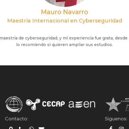
Mauro Navarro
Maestría Internacional en Cyberseguridad
maestría de cyberseguridad, y mí experiencia fue grata, desde 
lo recomiendo si quieren ampliar sus estudios.
Contacto:
Síguenos: