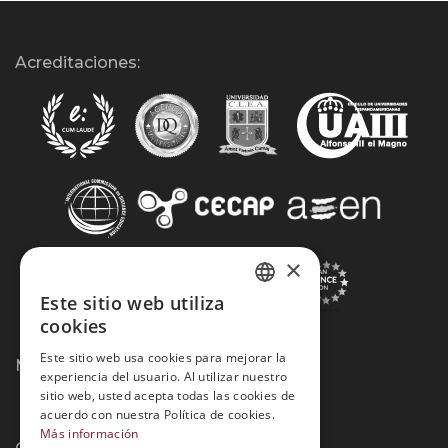
Acreditaciones:
×
Este sitio web utiliza
SPANISH
cookies
PORTUGUESE
Este sitio web usa cookies para mejorar la
Métodos de Pago:
experiencia del usuario. Al utilizar nuestro
sitio web, usted acepta todas las cookies de
acuerdo con nuestra Política de cookies.
Más información