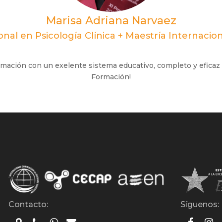
Marisa Adriana Narvaez
onal en Psicología Clínica + Maestría Internacio
rmación con un exelente sistema educativo, completo y eficaz 
Formación!
Contacto:
Síguenos: