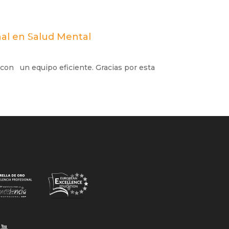
nal en Salud Mental
con un equipo eficiente. Gracias por esta