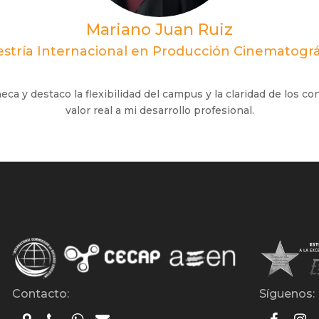
Mariano Juan Ruiz
stría Internacional en Producción Cinematográ
a y destaco la flexibilidad del campus y la claridad de los co
valor real a mi desarrollo profesional.
Contacto:
Síguenos: