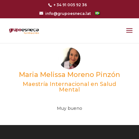
+ 34 91 005 92 36
info@grupoesneca.lat
Maria Melissa Moreno Pinzón
Maestría Internacional en Salud
Mental
Muy bueno