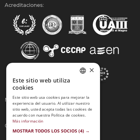
Acreditaciones:
×
Este sitio web utiliza
SPANISH
cookies
PORTUGUESE
Este sitio web usa cookies para mejorar la
Métodos de Pago:
experiencia del usuario. Al utilizar nuestro
sitio web, usted acepta todas las cookies de
acuerdo con nuestra Política de cookies.
Más información
Contacto:
MOSTRAR TODOS LOS SOCIOS
(4) →