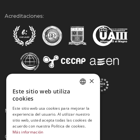
Acreditaciones:
×
Este sitio web utiliza
SPANISH
cookies
PORTUGUESE
Este sitio web usa cookies para mejorar la
Métodos de Pago:
experiencia del usuario. Al utilizar nuestro
sitio web, usted acepta todas las cookies de
acuerdo con nuestra Política de cookies.
Más información
Contacto: