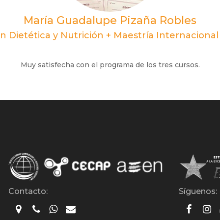
María Guadalupe Pizaña Robles
n Dietética y Nutrición + Maestría Internaciona
Muy satisfecha con el programa de los tres cursos.
Contacto:
Síguenos: