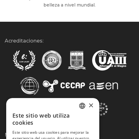
belleza a nivel mundial.
Acreditaciones:
×
Este sitio web utiliza
SPANISH
cookies
PORTUGUESE
Este sitio web usa cookies para mejorar la
Métodos de Pago:
experiencia del usuario. Al utilizar nuestro