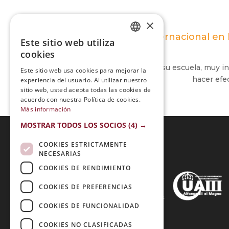
×
Maestría Internacional en
Este sitio web utiliza
SPANISH
cookies
PORTUGUESE
Me encanto estudiar en su escuela, muy in
Este sitio web usa cookies para mejorar la
hacer efec
experiencia del usuario. Al utilizar nuestro
sitio web, usted acepta todas las cookies de
acuerdo con nuestra Política de cookies.
Más información
MOSTRAR TODOS LOS SOCIOS
(4) →
COOKIES ESTRICTAMENTE
NECESARIAS
Acreditaciones:
COOKIES DE RENDIMIENTO
COOKIES DE PREFERENCIAS
COOKIES DE FUNCIONALIDAD
Métodos de Pago:
COOKIES NO CLASIFICADAS