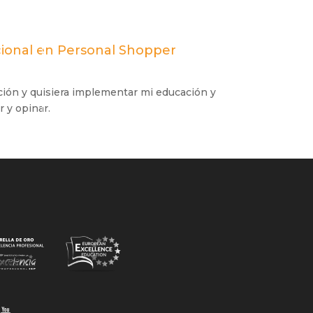
cional en Personal Shopper
ción y quisiera implementar mi educación y
r y opinar.