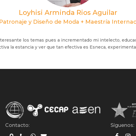
Loyhisi Arminda Rios Aguilar
 Patronaje y Diseño de Moda + Maestría Interna
teresante los temas pues a incrementado mi intelecto, educa
tiva la estancia y ver que tan efectiva es Esneca, experimenta
Contacto:
Síguenos: