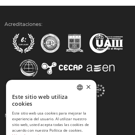
Acreditaciones:
×
Este sitio web utiliza
SPANISH
cookies
PORTUGUESE
Este sitio web usa cookies para mejorar la
Métodos de Pago:
experiencia del usuario. Al utilizar nuestro
sitio web, usted acepta todas las cookies de
acuerdo con nuestra Política de cookies.