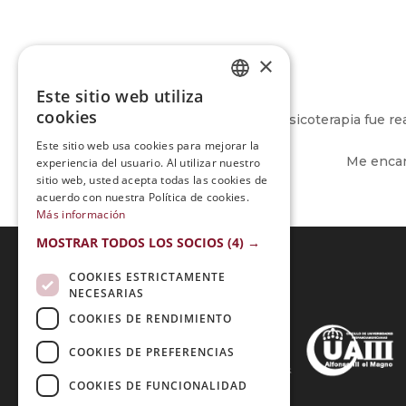
×
Este sitio web utiliza
SPANISH
cookies
Recibir la Maestria en Musicoterapia fue r
PORTUGUESE
Este sitio web usa cookies para mejorar la
Me encant
experiencia del usuario. Al utilizar nuestro
sitio web, usted acepta todas las cookies de
acuerdo con nuestra Política de cookies.
Más información
MOSTRAR TODOS LOS SOCIOS
(4) →
COOKIES ESTRICTAMENTE
NECESARIAS
Acreditaciones:
COOKIES DE RENDIMIENTO
COOKIES DE PREFERENCIAS
COOKIES DE FUNCIONALIDAD
Métodos de Pago: