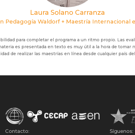
Laura Solano Carranza
en Pedagogía Waldorf + Maestría Internacional
exibilidad para completar el programa a un ritmo propio. Las 
teria es presentada en texto es muy útil a la hora de tomar no
dad de realizar las maestrías en línea desde cualquier país d
Contacto:
Síguenos: