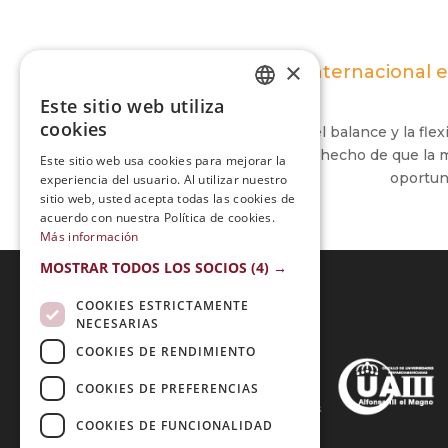
×
Maestría Internacional 
Este sitio web utiliza
SPANISH
cookies
Me gusta la metodología, el balance y la fl
PORTUGUESE
son de mucha ayuda y el hecho de que la ma
Este sitio web usa cookies para mejorar la
oportuni
experiencia del usuario. Al utilizar nuestro
sitio web, usted acepta todas las cookies de
acuerdo con nuestra Política de cookies.
Más información
MOSTRAR TODOS LOS SOCIOS
(4) →
COOKIES ESTRICTAMENTE
NECESARIAS
Acreditaciones:
COOKIES DE RENDIMIENTO
COOKIES DE PREFERENCIAS
COOKIES DE FUNCIONALIDAD
Métodos de Pago: