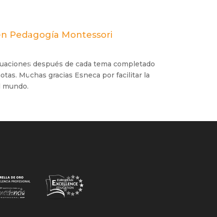
 en Pedagogía Montessori
evaluaciones después de cada tema completado
tas. Muchas gracias Esneca por facilitar la
el mundo.