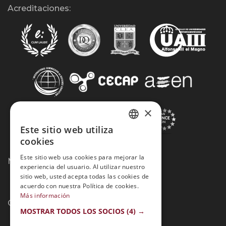
Acreditaciones:
×
Este sitio web utiliza
SPANISH
cookies
PORTUGUESE
Este sitio web usa cookies para mejorar la
Métodos de Pago:
experiencia del usuario. Al utilizar nuestro
sitio web, usted acepta todas las cookies de
acuerdo con nuestra Política de cookies.
Más información
Contacto:
MOSTRAR TODOS LOS SOCIOS
(4) →