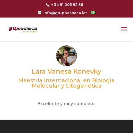
+ 34 91 005 92 36
info@grupoesneca.lat
Lara Vanesa Konevky
Maestría Internacional en Biología
Molecular y Citogenética
Excelente y muy completo.