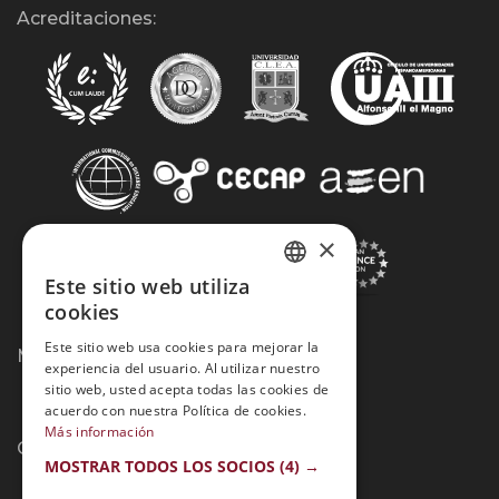
Acreditaciones:
×
Este sitio web utiliza
SPANISH
cookies
PORTUGUESE
Este sitio web usa cookies para mejorar la
Métodos de Pago:
experiencia del usuario. Al utilizar nuestro
sitio web, usted acepta todas las cookies de
acuerdo con nuestra Política de cookies.
Más información
Contacto:
MOSTRAR TODOS LOS SOCIOS
(4) →