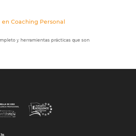
al en Coaching Personal
mpleto y herramientas prácticas que son