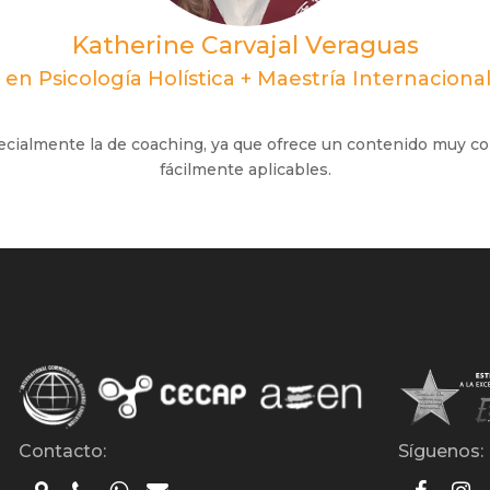
Katherine Carvajal Veraguas
 en Psicología Holística + Maestría Internacion
ialmente la de coaching, ya que ofrece un contenido muy co
fácilmente aplicables.
Contacto:
Síguenos: