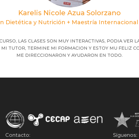
Karelis Nicole Azua Solorzano
n Dietética y Nutrición + Maestría Internaciona
URSO, LAS CLASES SON MUY INTERACTIVAS, PODIA VER LA
MI TUTOR, TERMINE MI FORMACION Y ESTOY MU FELIZ CO
ME DIRECCIONARON Y AYUDARON EN TODO.
Contacto:
Síguenos: