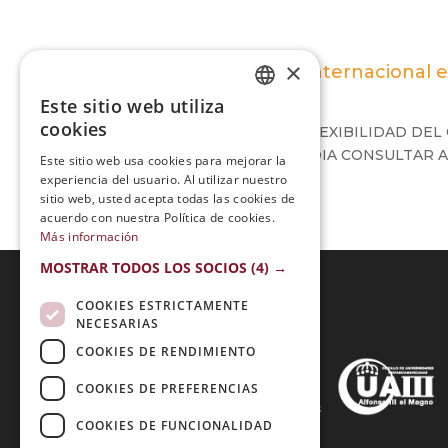
×
Maestría Internacional e
Este sitio web utiliza
SPANISH
cookies
ME GUSTO MUCHO LA FLEXIBILIDAD DEL C
PORTUGUESE
NO ENTENDIA ALGO PODIA CONSULTAR A 
Este sitio web usa cookies para mejorar la
experiencia del usuario. Al utilizar nuestro
sitio web, usted acepta todas las cookies de
acuerdo con nuestra Política de cookies.
Más información
MOSTRAR TODOS LOS SOCIOS
(4) →
COOKIES ESTRICTAMENTE
NECESARIAS
Acreditaciones:
COOKIES DE RENDIMIENTO
COOKIES DE PREFERENCIAS
COOKIES DE FUNCIONALIDAD
Métodos de Pago: