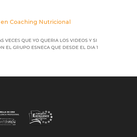
l en Coaching Nutricional
S VECES QUE YO QUERIA LOS VIDEOS Y SI
N EL GRUPO ESNECA QUE DESDE EL DIA 1