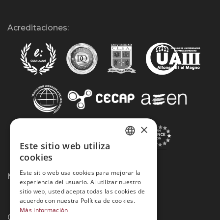
Acreditaciones:
×
Este sitio web utiliza
SPANISH
cookies
PORTUGUESE
Este sitio web usa cookies para mejorar la
Métodos de Pago:
experiencia del usuario. Al utilizar nuestro
sitio web, usted acepta todas las cookies de
acuerdo con nuestra Política de cookies.
Más información
Contacto: