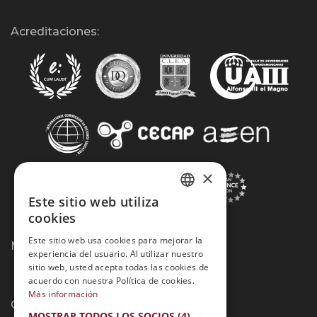
Acreditaciones:
×
Este sitio web utiliza
SPANISH
cookies
PORTUGUESE
Este sitio web usa cookies para mejorar la
Métodos de Pago:
experiencia del usuario. Al utilizar nuestro
sitio web, usted acepta todas las cookies de
acuerdo con nuestra Política de cookies.
Más información
Contacto:
MOSTRAR TODOS LOS SOCIOS
(4) →