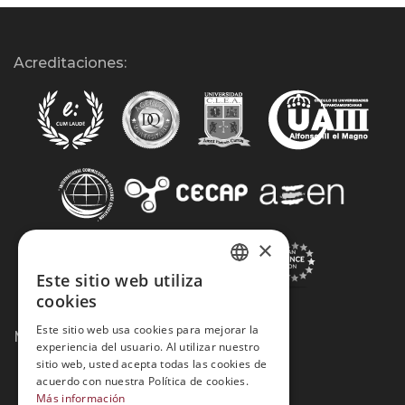
Acreditaciones:
×
Este sitio web utiliza
SPANISH
cookies
PORTUGUESE
Este sitio web usa cookies para mejorar la
Métodos de Pago:
experiencia del usuario. Al utilizar nuestro
sitio web, usted acepta todas las cookies de
acuerdo con nuestra Política de cookies.
Más información