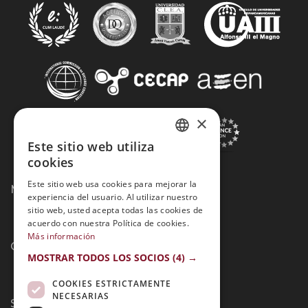
×
Este sitio web utiliza
SPANISH
cookies
PORTUGUESE
Este sitio web usa cookies para mejorar la
Métodos de Pago:
experiencia del usuario. Al utilizar nuestro
sitio web, usted acepta todas las cookies de
acuerdo con nuestra Política de cookies.
Más información
Contacto:
MOSTRAR TODOS LOS SOCIOS
(4) →
COOKIES ESTRICTAMENTE
NECESARIAS
Síguenos: