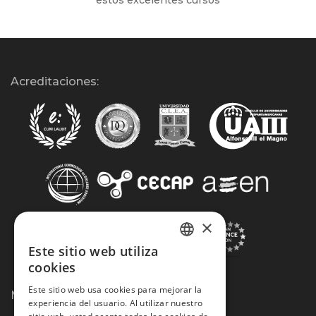
estos excelentes cursos
Acreditaciones:
×
Este sitio web utiliza
SPANISH
cookies
PORTUGUESE
Este sitio web usa cookies para mejorar la
Métodos de Pago:
experiencia del usuario. Al utilizar nuestro