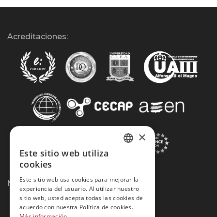
Acreditaciones:
×
Este sitio web utiliza
SPANISH
cookies
PORTUGUESE
Este sitio web usa cookies para mejorar la
Métodos de Pago:
experiencia del usuario. Al utilizar nuestro
sitio web, usted acepta todas las cookies de
acuerdo con nuestra Política de cookies.
Más información