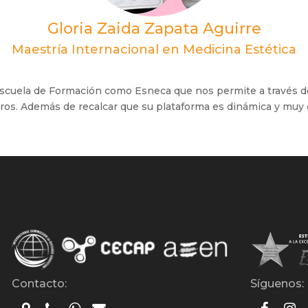
Gloria Zaida Zapata Aguirre
Maestría Internacional en Medicina Estética
cuela de Formación como Esneca que nos permite a través de 
feros. Además de recalcar que su plataforma es dinámica y mu
Contacto:
Síguenos: