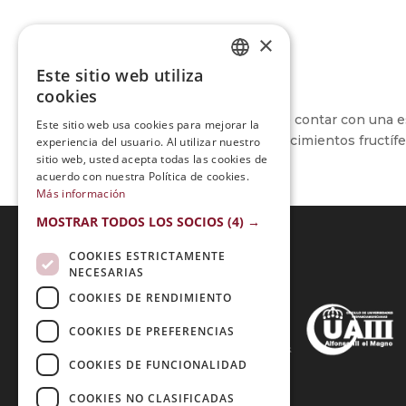
×
Este sitio web utiliza
SPANISH
cookies
PORTUGUESE
Simplemente contenta, de contar con una es
Este sitio web usa cookies para mejorar la
adquirir conocimientos fructí
experiencia del usuario. Al utilizar nuestro
sitio web, usted acepta todas las cookies de
acuerdo con nuestra Política de cookies.
Más información
MOSTRAR TODOS LOS SOCIOS
(4) →
COOKIES ESTRICTAMENTE
NECESARIAS
Acreditaciones:
COOKIES DE RENDIMIENTO
COOKIES DE PREFERENCIAS
COOKIES DE FUNCIONALIDAD
Métodos de Pago:
COOKIES NO CLASIFICADAS