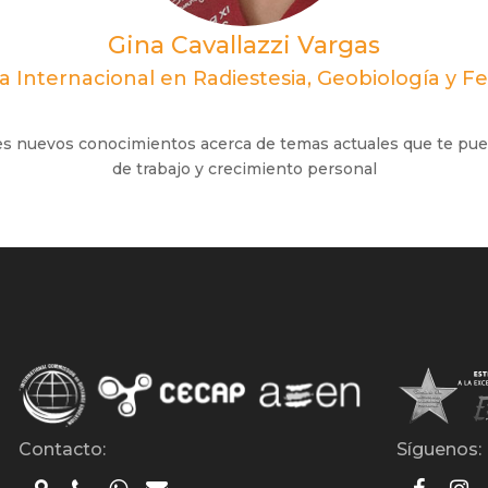
Gina Cavallazzi Vargas
a Internacional en Radiestesia, Geobiología y F
es nuevos conocimientos acerca de temas actuales que te pue
de trabajo y crecimiento personal
Contacto:
Síguenos: