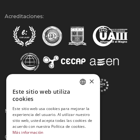
Acreditaciones:
×
Este sitio web utiliza
SPANISH
cookies
PORTUGUESE
Este sitio web usa cookies para mejorar la
Métodos de Pago:
experiencia del usuario. Al utilizar nuestro
sitio web, usted acepta todas las cookies de
acuerdo con nuestra Política de cookies.
Más información
Contacto: