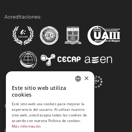
Acreditaciones:
×
Este sitio web utiliza
SPANISH
cookies
PORTUGUESE
Este sitio web usa cookies para mejorar la
Métodos de Pago:
experiencia del usuario. Al utilizar nuestro
sitio web, usted acepta todas las cookies de
acuerdo con nuestra Política de cookies.
Más información
Contacto: