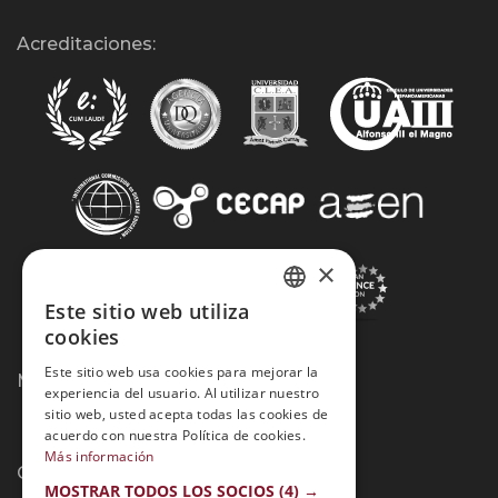
Acreditaciones:
×
Este sitio web utiliza
SPANISH
cookies
PORTUGUESE
Este sitio web usa cookies para mejorar la
Métodos de Pago:
experiencia del usuario. Al utilizar nuestro
sitio web, usted acepta todas las cookies de
acuerdo con nuestra Política de cookies.
Más información
Contacto:
MOSTRAR TODOS LOS SOCIOS
(4) →