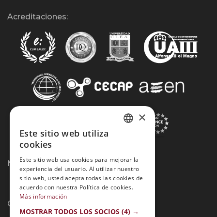
Acreditaciones:
×
Este sitio web utiliza
SPANISH
cookies
PORTUGUESE
Este sitio web usa cookies para mejorar la
Métodos de Pago:
experiencia del usuario. Al utilizar nuestro
sitio web, usted acepta todas las cookies de
acuerdo con nuestra Política de cookies.
Más información
Contacto:
MOSTRAR TODOS LOS SOCIOS
(4) →