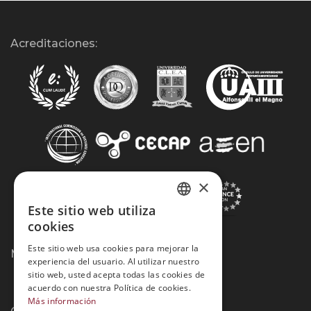
Acreditaciones:
×
Este sitio web utiliza
SPANISH
cookies
PORTUGUESE
Este sitio web usa cookies para mejorar la
Métodos de Pago:
experiencia del usuario. Al utilizar nuestro
sitio web, usted acepta todas las cookies de
acuerdo con nuestra Política de cookies.
Más información