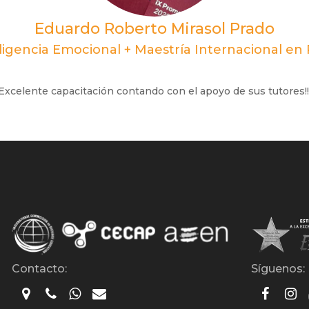
Eduardo Roberto Mirasol Prado
eligencia Emocional + Maestría Internacional en
Excelente capacitación contando con el apoyo de sus tutores!!
Contacto:
Síguenos: