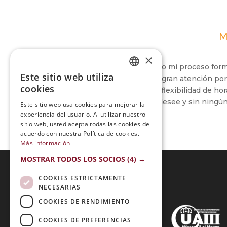
M
×
Realmente me gustó mucho mi proceso format
Este sitio web utiliza
todo momento recibí una gran atención por p
SPANISH
cookies
metodología de trabajo y la flexibilidad de ho
PORTUGUESE
velocidad que uno mismo desee y sin ningún
Este sitio web usa cookies para mejorar la
experiencia del usuario. Al utilizar nuestro
sitio web, usted acepta todas las cookies de
acuerdo con nuestra Política de cookies.
Más información
MOSTRAR TODOS LOS SOCIOS
(4) →
COOKIES ESTRICTAMENTE
NECESARIAS
Acreditaciones:
COOKIES DE RENDIMIENTO
COOKIES DE PREFERENCIAS