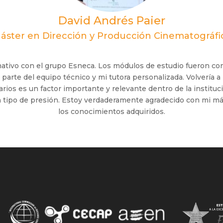
David Andrés Paier
áster en Dirección y Producción Cinematográfi
ivo con el grupo Esneca. Los módulos de estudio fueron co
arte del equipo técnico y mi tutora personalizada. Volvería a 
rarios es un factor importante y relevante dentro de la instituc
 tipo de presión. Estoy verdaderamente agradecido con mi más
los conocimientos adquiridos.