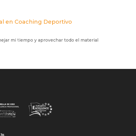
nal en Coaching Deportivo
nejar mi tiempo y aprovechar todo el material