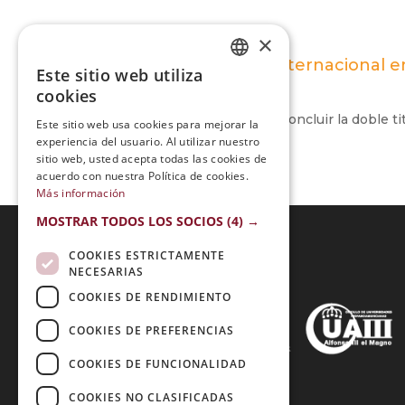
×
Maestría Internacional e
Este sitio web utiliza
SPANISH
cookies
PORTUGUESE
Fue una gran experiencia concluir la doble t
Este sitio web usa cookies para mejorar la
experiencia del usuario. Al utilizar nuestro
sitio web, usted acepta todas las cookies de
acuerdo con nuestra Política de cookies.
Más información
MOSTRAR TODOS LOS SOCIOS
(4) →
COOKIES ESTRICTAMENTE
NECESARIAS
Acreditaciones:
COOKIES DE RENDIMIENTO
COOKIES DE PREFERENCIAS
COOKIES DE FUNCIONALIDAD
Métodos de Pago:
COOKIES NO CLASIFICADAS