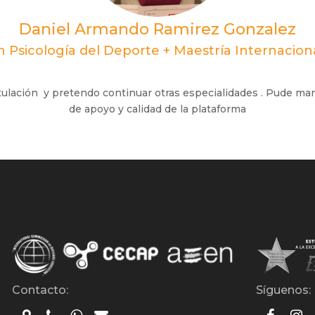
Daniel Armando Ramirez Gonzalez
n Psicología del Deporte + Maestría Internacio
itulación y pretendo continuar otras especialidades . Pude ma
de apoyo y calidad de la plataforma
Contacto:
Síguenos: