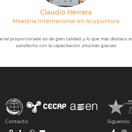
Claudio Herrera
Maestría Internacional en Acupuntura
rial proporcionado es de gran calidad, y lo que más destaco 
satisfecho con la capacitación. ¡Muchas gracias!
Contacto:
Síguenos: